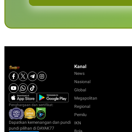
Kanal
News
Nasional
Global
Megapolitan
Penghargaan dan sertifikat:
Regional
Pemilu
Dapatkan kemenangan dan pundi
IKN
pundi pilihan di DAYAK77
Bola