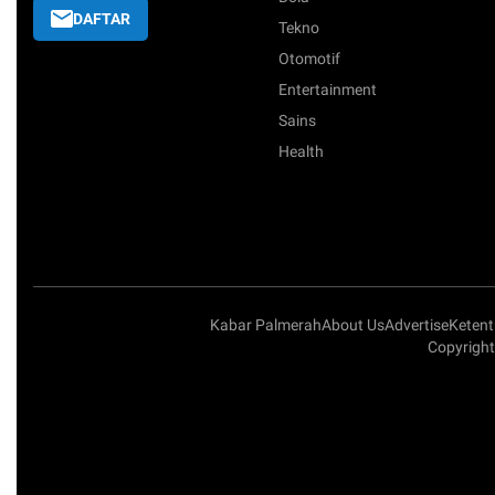
DAFTAR
Tekno
Otomotif
Entertainment
Sains
Health
Kabar Palmerah
About Us
Advertise
Keten
Copyright